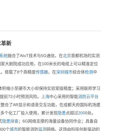
术革新
系统
融合了AIoT技术与5G通信，在
北京
首都机场的实测
国家大剧院成功应用，在100米长的电缆上可以精准定位
，搭载了8个高精度
传感器
，在
深圳
城市
综合体
检测
中
体积缩小至硬币大小却保持实验室级精度；采用联邦学习
提前72小时预测风险。
上海
中心采用的智能
消防
云
平台
头盔整合了AR显示和语音交互功能，在成都天府国际机场建
0多个化工厂投入使用，累计发现
隐患
点超过
200
0处。
式
隐患
排查
；6G网络支撑的海量设备协同作业；具备自
00个
城市
的智能消防
监测
网络。这场由科技创新驱动的