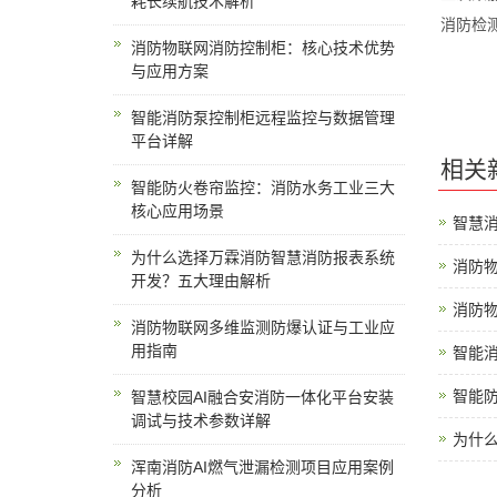
耗长续航技术解析
消防检
消防物联网消防控制柜：核心技术优势
与应用方案
智能消防泵控制柜远程监控与数据管理
平台详解
相关
智能防火卷帘监控：消防水务工业三大
核心应用场景
智慧
为什么选择万霖消防智慧消防报表系统
消防
开发？五大理由解析
消防
消防物联网多维监测防爆认证与工业应
用指南
智能
智能
智慧校园AI融合安消防一体化平台安装
调试与技术参数详解
为什
浑南消防AI燃气泄漏检测项目应用案例
分析