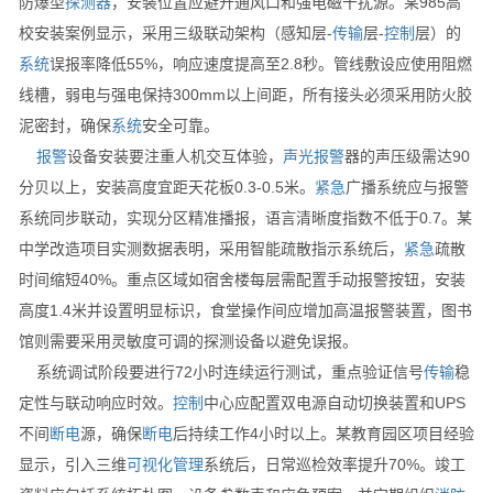
防爆型
探测器
，安装位置应避开通风口和强电磁干扰源。某985高
校安装案例显示，采用三级联动架构（感知层-
传输
层-
控制
层）的
系统
误报率降低55%，响应速度提高至2.8秒。管线敷设应使用阻燃
线槽，弱电与强电保持300mm以上间距，所有接头必须采用防火胶
泥密封，确保
系统
安全可靠。
报警
设备安装要注重人机交互体验，
声光
报警
器的声压级需达90
分贝以上，安装高度宜距天花板0.3-0.5米。
紧急
广播系统应与报警
系统同步联动，实现分区精准播报，语言清晰度指数不低于0.7。某
中学改造项目实测数据表明，采用智能疏散指示系统后，
紧急
疏散
时间缩短40%。重点区域如宿舍楼每层需配置手动报警按钮，安装
高度1.4米并设置明显标识，食堂操作间应增加高温报警装置，图书
馆则需要采用灵敏度可调的探测设备以避免误报。
系统调试阶段要进行72小时连续运行测试，重点验证信号
传输
稳
定性与联动响应时效。
控制
中心应配置双电源自动切换装置和UPS
不间
断电
源，确保
断电
后持续工作4小时以上。某教育园区项目经验
显示，引入三维
可视化
管理
系统后，日常巡检效率提升70%。竣工