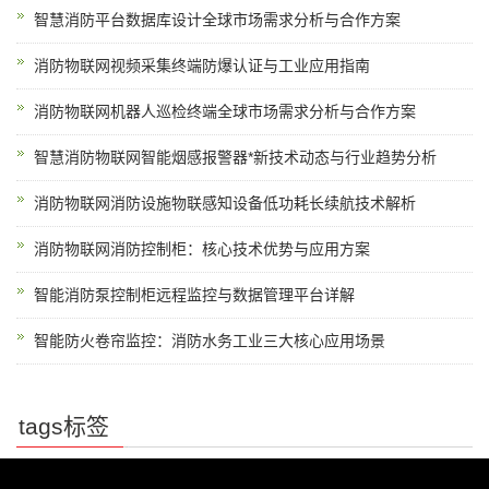
智慧消防平台数据库设计全球市场需求分析与合作方案
消防物联网视频采集终端防爆认证与工业应用指南
消防物联网机器人巡检终端全球市场需求分析与合作方案
智慧消防物联网智能烟感报警器*新技术动态与行业趋势分析
消防物联网消防设施物联感知设备低功耗长续航技术解析
消防物联网消防控制柜：核心技术优势与应用方案
智能消防泵控制柜远程监控与数据管理平台详解
智能防火卷帘监控：消防水务工业三大核心应用场景
tags标签