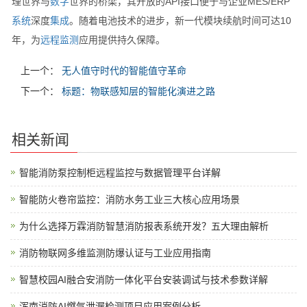
理世界与
数字
世界的桥梁，其开放的API接口便于与企业MES/ERP
系统
深度
集成
。随着电池技术的进步，新一代模块续航时间可达10
年，为
远程
监测
应用提供持久保障。
上一个：
无人值守时代的智能值守革命
下一个：
标题：物联感知层的智能化演进之路
相关新闻
智能消防泵控制柜远程监控与数据管理平台详解
智能防火卷帘监控：消防水务工业三大核心应用场景
为什么选择万霖消防智慧消防报表系统开发？五大理由解析
消防物联网多维监测防爆认证与工业应用指南
智慧校园AI融合安消防一体化平台安装调试与技术参数详解
浑南消防AI燃气泄漏检测项目应用案例分析