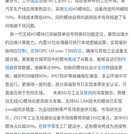
量信号，工作
温度
范围-40℃至85℃，适应各种苛刻工业环境。某
汽车生产线应用案例显示，采用
无线
I/O模块后，设备改造时间缩短
70%，布线成本降低60%，同时模块自带的跳频技术有效规避了车
间电磁干扰问题。
新一代无线I/O模块已突破简单信号转换的功能定位，展现出强大
的边缘计算能力。内置32位处理器可执行本地逻辑运算，实现毫秒
级响应
控制
；
支持
OPC UA over TSN
协议
，确保与其他工业设备无
缝对接。某智能仓储项目中的模块
集成
了AI算法，能够自动识别
传
感器
异常数据，准确率达98%。创新的模块化设计
支持
热插拔更
换，维护时间缩短80%，IP67防护等级确保在潮湿、多尘环境中可
靠运行。更值得一提的是，部分高端型号已实现本质安全认证，可
直接应用于危险区域。 未来5G与工业互
联网
的深度融合，将推
动无线I/O模块向更高层次发展。支持5G LAN技术的模块已实现
1ms级同步精度，为运动控制等严苛场景提供可能。市场研究显
示，2027年工业无线通信设备市场规模将突破150亿美元，其中I/O
模块占比超30%。在
数字
孪生工厂建设中，这些模块将成为连接物