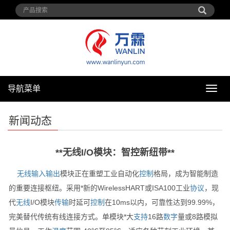
导航菜单
导
航
菜
新闻动态
单
**无线I/O模块：智控新纽带**
无线
输入输出
模块正在重塑工业自动化
控制
格局，成为智能制造
的重要连接枢纽。采用*新的WirelessHART或ISA100工业
协议
，现
代
无线
I/O模块
传输
时延可
控制
在10ms以内，可靠性达到99.99%，
完美替代传统有线连接方式。单模块*大
支持
16路
数字
量或8路模拟