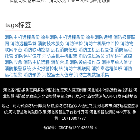
智能防火卷帘监控：消防水务工业三大核心应用场景
tags标签
消防主机远程备份
徐州消防主机远程备份
徐州消防远程
消防报警联
网
消防远程监管
消防技术服务
消防巡检
消防主机集中监控
消防物
联网平台
消防联动控制
远程消防值班
消防主机远程复位
消防远程
托管
消防远程值守
消防主机手机报警
消防值班减员
消防远程监控
消防应急
消防主机远程
消防合规
消防设施操作员
消控室单人值守
消防报警系统
火灾报警控制器
消防主机联网
消控室远程值班
消防
远程接警
消防预警
消控室无人值守
消防主机数据采集
河北省消防条例联网条款,消防控制室双人值班制度,河北城市消防远程监控系统,河
北智慧消防鼓励政策,河北省智慧平台软件开发,河北省智慧消防APP开发
网站地图
地址：河北省消防条例联网条款,消防控制室双人值班制度,河北城市消防远程监控系
统,河北智慧消防鼓励政策,河北省智慧平台软件开发,河北省智慧消防APP开发 手
机：16710807777
备案号：
京ICP备13014268号-4