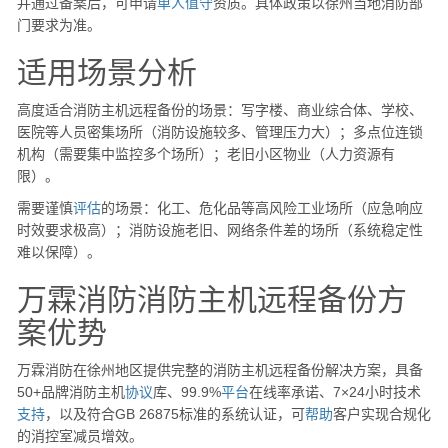
并通过备案后，可申请
单人
值守
资质。具体政策以徐州当地消防部
门要求为准。
适用场景分析
高度适合消防主机远程备份的场景：写字楼、商业综合体、学校、
医院等人员密集场所（消防设施较多、管理压力大）；多点位连锁
机构（需要集中监控多个场所）；老旧小区物业（人力资源有
限）。
需要谨慎
评估
的场景：化工、危化品等高风险工业场所（应急响应
时效要求极高）；消防设施老旧、网络条件差的场所（系统稳定性
难以保障）。
万霖消防消防主机远程备份方
案优势
万霖消防在徐州地区提供完整的消防主机远程备份解决方案，具备
50+品牌消防主机
协议
库、99.9%
平台
在线率承诺、7×24小时技术
支持
，以及符合GB 26875标准的系统认证，可
帮助
客户实现合规化
的消控室减员增效。