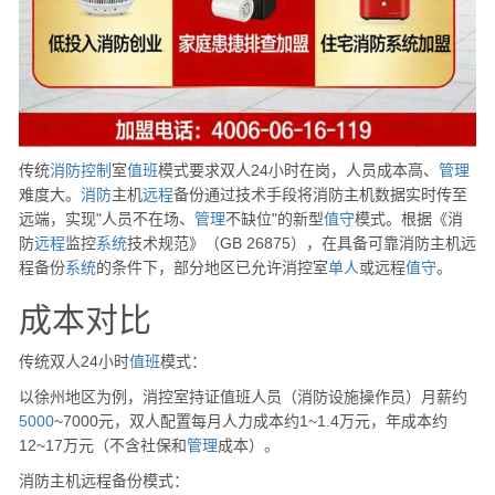
传统
消防
控制
室
值班
模式要求双人24小时在岗，人员成本高、
管理
难度大。
消防
主机
远程
备份通过技术手段将消防主机数据实时传至
远端，实现"人员不在场、
管理
不缺位"的新型
值守
模式。根据《消
防
远程
监控
系统
技术规范》（GB 26875），在具备可靠消防主机远
程备份
系统
的条件下，部分地区已允许消控室
单人
或远程
值守
。
成本对比
传统双人24小时
值班
模式：
以徐州地区为例，消控室持证值班人员（消防设施操作员）月薪约
5000
~7000元，双人配置每月人力成本约1~1.4万元，年成本约
12~17万元（不含社保和
管理
成本）。
消防主机远程备份模式：