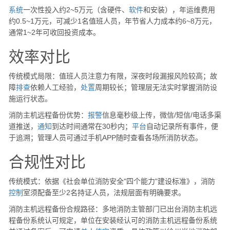
系统
一次性投入约2~5万元（含硬件、
软件
和安装），年运维费用
约0.5~1万元，可减少1名值班人员，年节省人力成本约6~8万元，
通常1~2年可收回投资成本。
效率对比
传统模式局限：值班人员注意力有限，深夜时段漏报风险较高；故
障
排查
依赖人工经验，
处置
周期较长；管理层无法实时掌握消防设
施运行状态。
消防主机远程备份优势：
报警
信息毫秒级上传，微信/短信/电话多渠
道推送，
通知
到达时间通常在30秒内；
平台
自动记录所有事件，便
于追溯；管理人员可通过手机APP随时查看各场所消防状态。
合规性对比
传统模式：依据《社会单位消防安全"四个能力"建设标准》，消防
控制
室须配备至少2名持证人员，法规层面有明确要求。
消防主机远程备份合规路径：多地消防主管部门已出台消防主机远
程备份系统认可规定，单位在安装经认可的消防主机远程备份系统