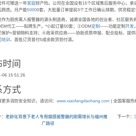
套件可赠送一年
家庭
财产险。公司在全国设有15个区域售后服务中心，承
后顾虑。月产能
5000
0套，大批量订单提前3个工作日确认排期，供货稳定
防作为厨房离人报警器的源头制造商，诚邀全国各地的创业者、社区服务
EM代工——贴牌生产，*小起订量50套；②ODM
定制
——功能定制
开发
*家保护+营销物料支持；④政采供应商——协助资质申报、配合投标、提
门
培训
、首批订货首付5成余款货到付清。
布时间
-06 15:51:26
系方式
解更多消防安全知识，请访问：
www.xiaofangdaohang.com
| 全国客服热
个：
老龄化背景下老人专用烟感报警器的刚需增长与福州推
下一个：
广路径