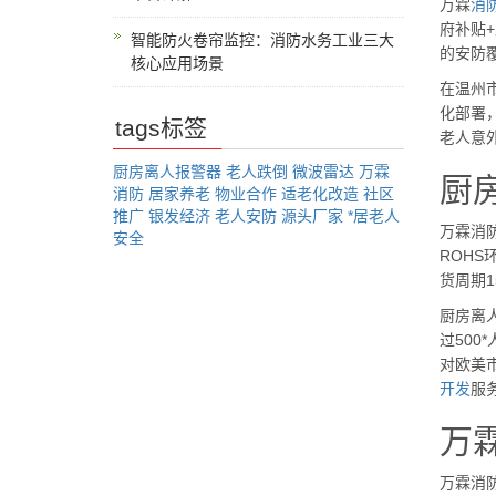
万霖
消
府补贴
智能防火卷帘监控：消防水务工业三大
的安防
核心应用场景
在温州
化部署
tags标签
老人意
厨房离人报警器
老人跌倒
微波雷达
万霖
厨
消防
居家养老
物业合作
适老化改造
社区
推广
银发经济
老人安防
源头厂家
*居老人
万霖消防
安全
ROHS
货周期
厨房离
过500
对欧美
开发
服
万
万霖消