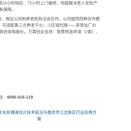
诺24小时响应、72小时上门维修，彻底解决老人安防产
有保障。
商、物业公司和养老机构洽谈合作。公司提供四种合作模
，可适配第三方养老
平台
；③区域代理——享受出厂价
供政府采购报价。万霖创业支持：免费样品申请（2套）、
线：
4006-016-119
污水处理液位计技术前沿与南京市江北新区行业应用方
案