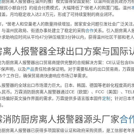
防
厨房离人报警器在温州的推广模式值得全国复制：以温州街道民政办为
+居民小额自付】的组合付费模式，大幅降低了*居老人的购置门槛。温州
覆盖，月均稳定收入达2.8万元，形成了可持续复制的商业闭环。
市，*居老人和空巢老人的数量持续增加，居家安全问题引发社会广泛关注
，与温州民政局、街道办事处建立了稳定的采购
合作
关系。引入厨房离人
外求助响应时间从平均47分钟压缩至3分钟以内，获得温州社区干部和老
房离人报警器全球出口方案与国际
为厨房离人报警器出口贸易商提供完整的合规解决方案：CE认证包含EMC+L
环保声明，以及
产品
责任险承保证明。对于需要私标的出口贸易商，万霖
15个工作日，确保贸易商快速响应市场订单需求。
人报警器的全球出口市场潜力巨大。日本、韩国、德国等老龄化程度高的发
*人民币。万霖消防厨房离人报警器通过CE（欧盟）、FCC（美国）、T
市场偏好英文操作界面的需求，万霖提供多语言版本固件
定制
；针对日本
务。
霖消防厨房离人报警器源头厂家
合
防厨房离人报警器已获得多项国家级认证和政府采购资质，是工信部老年