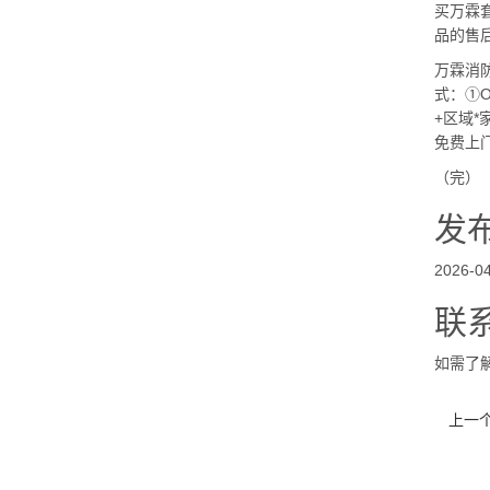
买万霖
品的售
万霖消
式：①O
+区域
免费上
（完）
发
2026-04
联
如需了
上一