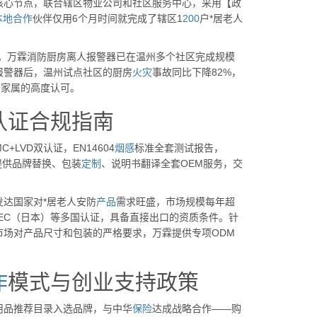
核心节点，联合辖区物业公司和社区服务中心，采用【政
本地
合作
伙伴仅用6个月时间就完成了辖区1
200
户*居老人
。万霖消防厨房离人报警器已在温州多个社区完成规模
报警器后，温州试点社区的厨房
火灾
事故同比下降82%，
人家属的高度认可。
认证合规指南
VD双认证，EN14604
烟感
标准全套测试报告，
提供品牌替换、包装
定制
、说明书翻译全套OEM服务，交
达国家对*居老人安防
产品
需求旺盛，市场规模每年超
ELEC（日本）等多国认证，具备直接出口的资质条件。针
市场对产品尺寸和包装的严格要求，万霖提供专项ODM
作
模式与创业支持政策
用品推荐目录入选品牌，与中华
保险
达成战略合作——购