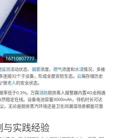
动
监测
活动状态、
烟雾
浓度、
燃气
浓度和
水浸
情况，多维
*多连接32个子设备，形成全屋安防生态。
云
端存储历史
*居
老人
的安全状态。
报率低于0.3%。万霖
消防
厨房离人报警器内置4G全网通
稳定在线。设备电池容量3000mAh，待机时长可达
水防尘，无论是厨房蒸汽环境还是卫生间潮湿场景都能可靠
例与实践经验