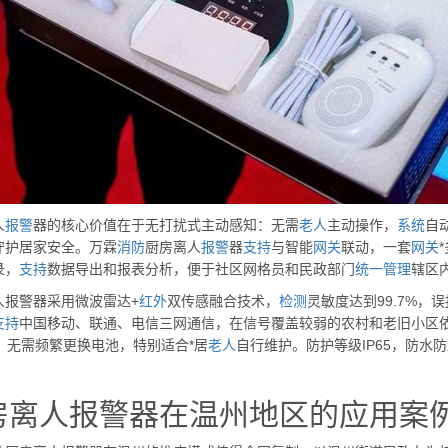
人
报警
器的核心价值在于无打扰式主动感知：无需
老人
主动操作，
系统
自
守护居家安全。万霖
消防
厨房离人
报警
器
支持
与智能
网关
联动，一套
网关
录，
支持
数据导出和报表分析，便于社区网格员和民政部门
统一
管理
辖区内
人报警器采用微波雷达+
红外
双传感融合技术，
检测
灵敏度达到99.7%，误
支持
中国移动、联通、电信三网通信，在信号覆盖较弱的农村和老旧小区依然
月，无需频繁更换电池，特别适合*居
老人
自行维护。防护等级IP65，防
房离人报警器在温州地区的应用案