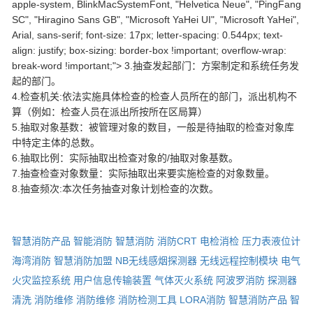
apple-system, BlinkMacSystemFont, "Helvetica Neue", "PingFang
SC", "Hiragino Sans GB", "Microsoft YaHei UI", "Microsoft YaHei",
Arial, sans-serif; font-size: 17px; letter-spacing: 0.544px; text-
align: justify; box-sizing: border-box !important; overflow-wrap:
break-word !important;"> 3.抽查发起部门：方案制定和系统任务发
起的部门。
4.检查机关:依法实施具体检查的检查人员所在的部门，派出机构不
算（例如：检查人员在派出所按所在区局算）
5.抽取对象基数：被管理对象的数目，一般是待抽取的检查对象库
中特定主体的总数。
6.抽取比例：实际抽取出检查对象的/抽取对象基数。
7.抽查检查对象数量：实际抽取出来要实施检查的对象数量。
8.抽查频次:本次任务抽查对象计划检查的次数。
智慧消防产品
智能消防
智慧消防
消防CRT
电检消检
压力表液位计
海湾消防
智慧消防加盟
NB无线感烟探测器
无线远程控制模块
电气
火灾监控系统
用户信息传输装置
气体灭火系统
阿波罗消防
探测器
清洗
消防维修
消防维修
消防检测工具
LORA消防
智慧消防产品
智