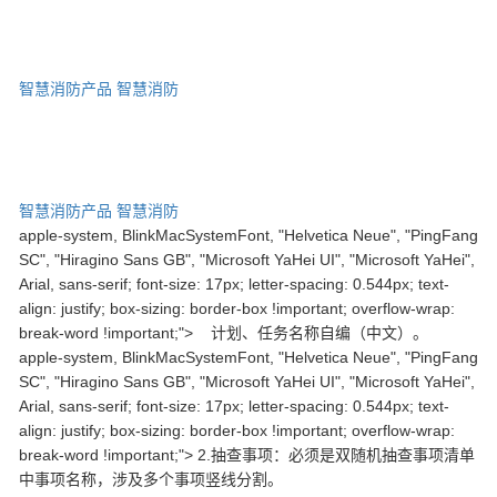
智慧消防产品
智慧消防
智慧消防产品
智慧消防
apple-system, BlinkMacSystemFont, "Helvetica Neue", "PingFang
SC", "Hiragino Sans GB", "Microsoft YaHei UI", "Microsoft YaHei",
Arial, sans-serif; font-size: 17px; letter-spacing: 0.544px; text-
align: justify; box-sizing: border-box !important; overflow-wrap:
break-word !important;"> 计划、任务名称自编（中文）。
apple-system, BlinkMacSystemFont, "Helvetica Neue", "PingFang
SC", "Hiragino Sans GB", "Microsoft YaHei UI", "Microsoft YaHei",
Arial, sans-serif; font-size: 17px; letter-spacing: 0.544px; text-
align: justify; box-sizing: border-box !important; overflow-wrap:
break-word !important;"> 2.抽查事项：必须是双随机抽查事项清单
中事项名称，涉及多个事项竖线分割。