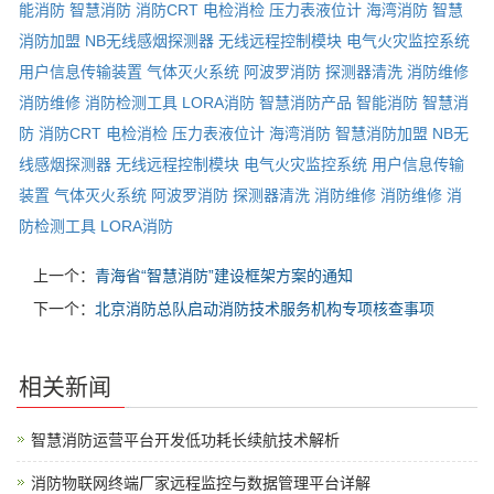
能消防
智慧消防
消防CRT
电检消检
压力表液位计
海湾消防
智慧
消防加盟
NB无线感烟探测器
无线远程控制模块
电气火灾监控系统
用户信息传输装置
气体灭火系统
阿波罗消防
探测器清洗
消防维修
消防维修
消防检测工具
LORA消防
智慧消防产品
智能消防
智慧消
防
消防CRT
电检消检
压力表液位计
海湾消防
智慧消防加盟
NB无
线感烟探测器
无线远程控制模块
电气火灾监控系统
用户信息传输
装置
气体灭火系统
阿波罗消防
探测器清洗
消防维修
消防维修
消
防检测工具
LORA消防
上一个：
青海省“智慧消防”建设框架方案的通知
下一个：
北京消防总队启动消防技术服务机构专项核查事项
相关新闻
智慧消防运营平台开发低功耗长续航技术解析
消防物联网终端厂家远程监控与数据管理平台详解