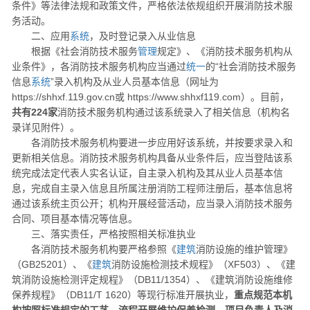
条件》等法律法规和政策文件，严格依法依规组织开展消防技术服
务活动。
二、应用
系统
，及时登记录入从业信息
根据《社会消防技术服务
管理
规定》、《消防技术服务机构从
业条件》，各消防技术服务机构应当通过
统一
的“社会消防技术服务
信息
系统
”录入机构及从业人员基本信息（网址为
https://shhxf.119.gov.cn或 https://www.shhxf119.com）。目前，
共有224家
消防技术服务机构通过该系统录入了相关信息（机构名
录详见附件）。
各消防技术服务机构要进一步应用好该系统，并按要求录入和
更新相关信息。消防技术服务机构具备从业条件后，应当登陆该系
统完成法定代表人实名认证，自主录入机构及其从业人员基本信
息，完成自主录入信息且所属注册消防工程师注册后，基本信息将
通过该系统主页公开；机构开展经营活动，应当录入消防技术服务
合同、项目基本情况等信息。
三、落实责任，严格按照相关标准执业
各消防技术服务机构要严格参照《
建筑
消防设施的维护管理》
（GB25201）、《
建筑
消防设施检测技术规程》（XF503）、《建
筑消防设施检测评定规程》（DB11/1354）、《建筑消防设施维修
保养规程》（DB11/T 1620）等现行标准开展执业，
重点规范本机