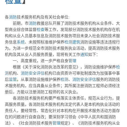
检查
】
各
消防
技术服务机构及有关社会单位:
前期，市
消防
救援总队开展了消防技术服务机构从业条件、大
型商业综合体监督
检查
等工作，发现部分消防技术服务机构存在机
构和从业人员基本信息及消防技术服务项目未录入社会消防技术服
务信息
系统
、未按照标准维护保养
检测
建筑
消防设施等违法违规行
为。为进一步规范全市消防技术服务执业活动，提高消防技术服务
机构及其从业人员服务质量，现将有关工作
通知
如下：
一、高度重视，进一步严格自身
管理
根据《关于深化消防执法改革的意见》，消防设施维护保养
检
测
机构、
消防安全评估
机构已由资质许可审批制度改为加强事中事
后
监管
。从事消防设施维护保养
检测
、
消防安全评估
服务的消防技
术服务机构，应当具备从业条件；其所属注册消防工程师必须经注
册后，方能以注册消防工程师的名义执业。
各消防技术服务机构要严格落实主体责任，规范从业行为，提
高服务质量。各消防技术服务机构法定代表人是本机构执业活动的
责任人，要经常性、常态化针对本机构在开展技术服务活动方面存
在的问题进行自查自改；要深刻学习领会《中华人民共和国消防
法》、《社会消防技术服务
管理
规定》、《消防技术服务机构从业