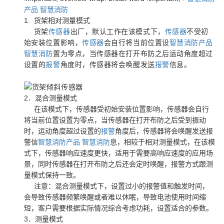
产品
智慧消防
1. 货架相对测量模式
货架
传感器
出厂，默认工作在该模式下，
传感器
不受初
始安装位置影响，
传感器
会自行将当前位置设
智慧消防产品
智慧消防
置为零点，当传感器在打开布防之后运动角度超过
设置的
报警
角度时，传感器将会唤醒发送
报警
信息。
2．混合测量模式
在该模式下，传感器受初始安装位置影响，传感器会自行
将当前位置设置为零点，当传感器在打开布防之后受到振动
时，运动角度超过设置的
报警
角度后，传感器将会唤醒发送报
警信
智慧消防产品
智慧消防
息，相较于相对测量模式，在该模
式下，传感器响应速度更快，适用于需要高响应速度的应用场
景，同时传感器在打开布防之后还会定时唤醒，报警方式跟测
量模式保持一致。
注意：混合测量模式下，设置过小的报警值和触发时间，
会导致传感器频繁唤醒或者难以休眠，导致电池使用时间缩
短，客户需要根据实际情况综合考虑功耗，设置适合的参数。
3．测量模式