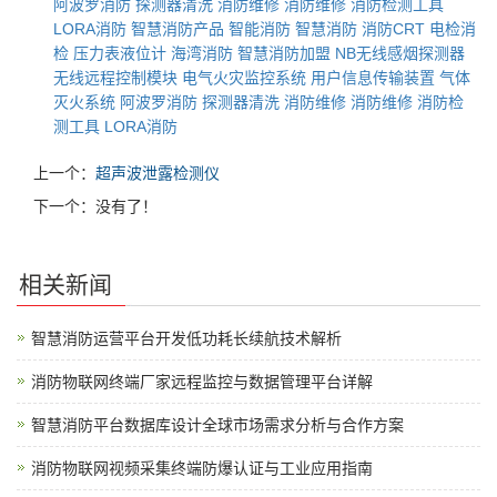
阿波罗消防
探测器清洗
消防维修
消防维修
消防检测工具
LORA消防
智慧消防产品
智能消防
智慧消防
消防CRT
电检消
检
压力表液位计
海湾消防
智慧消防加盟
NB无线感烟探测器
无线远程控制模块
电气火灾监控系统
用户信息传输装置
气体
灭火系统
阿波罗消防
探测器清洗
消防维修
消防维修
消防检
测工具
LORA消防
上一个：
超声波泄露检测仪
下一个：没有了！
相关新闻
智慧消防运营平台开发低功耗长续航技术解析
消防物联网终端厂家远程监控与数据管理平台详解
智慧消防平台数据库设计全球市场需求分析与合作方案
消防物联网视频采集终端防爆认证与工业应用指南