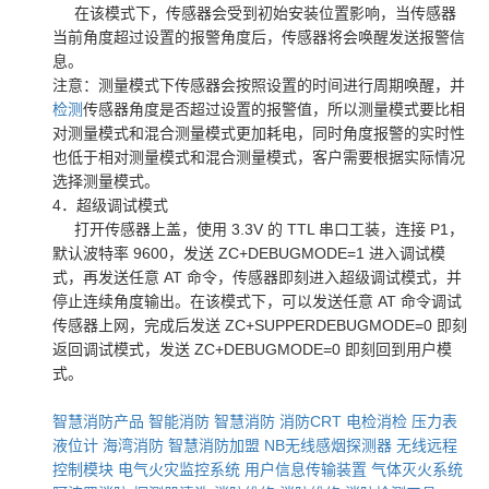
在该模式下，传感器会受到初始安装位置影响，当传感器
当前角度超过设置的报警角度后，传感器将会唤醒发送报警信
息。
注意：测量模式下传感器会按照设置的时间进行周期唤醒，并
检测
传感器角度是否超过设置的报警值，所以测量模式要比相
对测量模式和混合测量模式更加耗电，同时角度报警的实时性
也低于相对测量模式和混合测量模式，客户需要根据实际情况
选择测量模式。
4．超级调试模式
打开传感器上盖，使用 3.3V 的 TTL 串口工装，连接 P1，
默认波特率 9600，发送 ZC+DEBUGMODE=1 进入调试模
式，再发送任意 AT 命令，传感器即刻进入超级调试模式，并
停止连续角度输出。在该模式下，可以发送任意 AT 命令调试
传感器上网，完成后发送 ZC+SUPPERDEBUGMODE=0 即刻
返回调试模式，发送 ZC+DEBUGMODE=0 即刻回到用户模
式。
智慧消防产品
智能消防
智慧消防
消防CRT
电检消检
压力表
液位计
海湾消防
智慧消防加盟
NB无线感烟探测器
无线远程
控制模块
电气火灾监控系统
用户信息传输装置
气体灭火系统