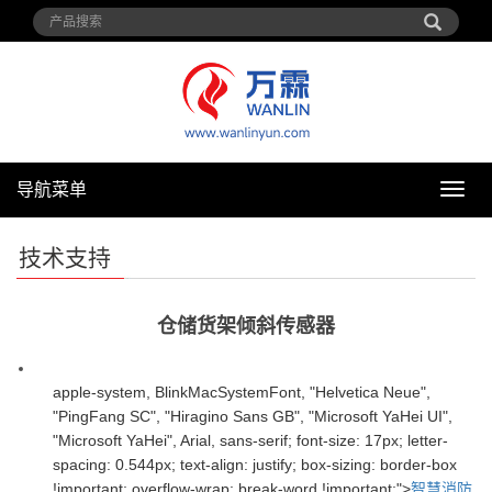
导航菜单
导
航
菜
技术支持
单
仓储货架倾斜传感器
apple-system, BlinkMacSystemFont, "Helvetica Neue",
"PingFang SC", "Hiragino Sans GB", "Microsoft YaHei UI",
"Microsoft YaHei", Arial, sans-serif; font-size: 17px; letter-
spacing: 0.544px; text-align: justify; box-sizing: border-box
!important; overflow-wrap: break-word !important;">
智慧消防