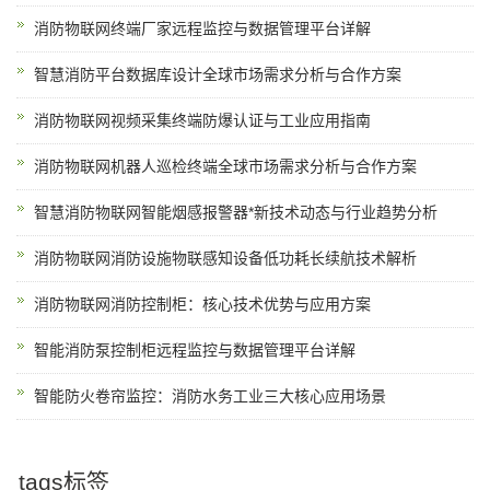
消防物联网终端厂家远程监控与数据管理平台详解
智慧消防平台数据库设计全球市场需求分析与合作方案
消防物联网视频采集终端防爆认证与工业应用指南
消防物联网机器人巡检终端全球市场需求分析与合作方案
智慧消防物联网智能烟感报警器*新技术动态与行业趋势分析
消防物联网消防设施物联感知设备低功耗长续航技术解析
消防物联网消防控制柜：核心技术优势与应用方案
智能消防泵控制柜远程监控与数据管理平台详解
智能防火卷帘监控：消防水务工业三大核心应用场景
tags标签