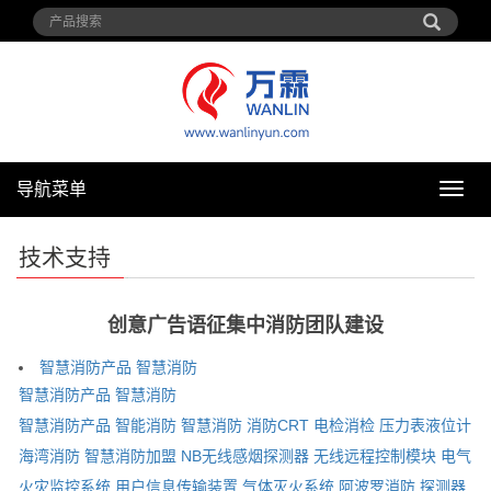
导航菜单
导
航
菜
技术支持
单
创意广告语征集中消防团队建设
智慧消防产品
智慧消防
智慧消防产品
智慧消防
智慧消防产品
智能消防
智慧消防
消防CRT
电检消检
压力表液位计
海湾消防
智慧消防加盟
NB无线感烟探测器
无线远程控制模块
电气
火灾监控系统
用户信息传输装置
气体灭火系统
阿波罗消防
探测器