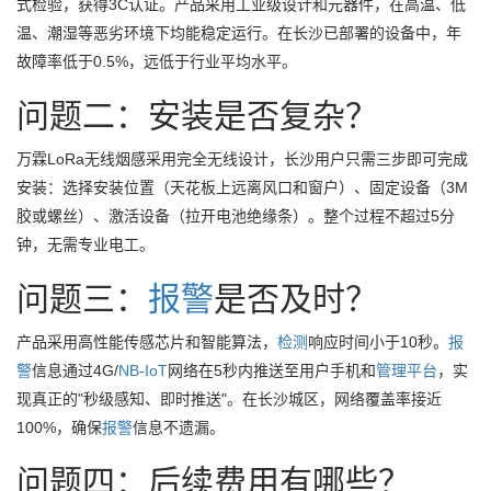
式检验，获得3C认证。产品采用工业级设计和元器件，在高温、低
温、潮湿等恶劣环境下均能稳定运行。在长沙已部署的设备中，年
故障率低于0.5%，远低于行业平均水平。
问题二：安装是否复杂？
万霖LoRa无线烟感采用完全无线设计，长沙用户只需三步即可完成
安装：选择安装位置（天花板上远离风口和窗户）、固定设备（3M
胶或螺丝）、激活设备（拉开电池绝缘条）。整个过程不超过5分
钟，无需专业电工。
问题三：
报警
是否及时？
产品采用高性能传感芯片和智能算法，
检测
响应时间小于10秒。
报
警
信息通过4G/
NB-IoT
网络在5秒内推送至用户手机和
管理
平台
，实
现真正的"秒级感知、即时推送"。在长沙城区，网络覆盖率接近
100%，确保
报警
信息不遗漏。
问题四：后续费用有哪些？