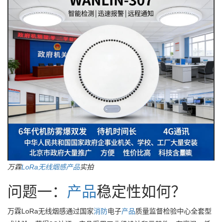
万霖
LoRa
无线
烟感
产品
实拍
问题一：
产品
稳定性如何？
万霖LoRa无线烟感通过国家
消防
电子
产品
质量监督检验中心全套型