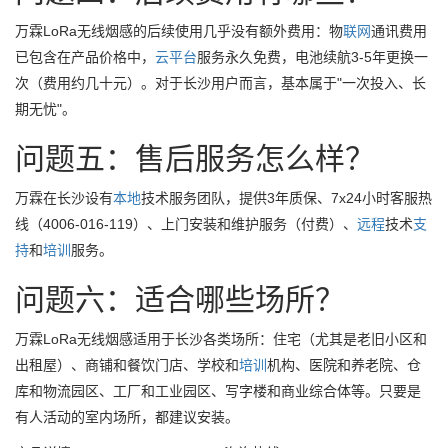
万霖LoRa无线烟感的后续使用几乎没有额外费用：物
联网
通讯费用
已包含在产品价格中，
云
平台
服务永久免费，电池续航3-5年更换一
次（费用约几十元）。对于长沙用户而言，基本属于"一次投入、长
期无忧"。
问题五：售后服务怎么样？
万霖在长沙设有
本地
技术服务团队，提供3年质保、7x24小时客服热
线（4006-016-119）、上门安装和维护服务（付费）、
远程
技术
支
持
和
培训
服务。
问题六：适合哪些场所？
万霖LoRa无线烟感适用于长沙各类场所：住宅（尤其是老旧小区和
出租屋）、商铺和餐饮门店、学校和
培训
机构、医院和养老院、仓
库和物流园区、工厂和工业园区、写字楼和商业综合体等。只要是
有人活动的室内场所，都建议安装。