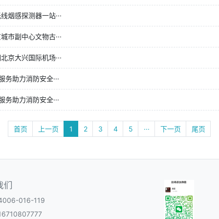
线烟感探测器一站···
市副中心文物古···
京大兴国际机场···
务助力消防安全···
务助力消防安全···
首页
上一页
1
2
3
4
5
···
下一页
尾页
我们
06-016-119
6710807777