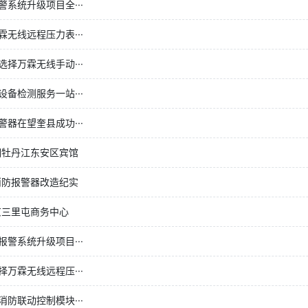
系统升级项目全···
无线远程压力表···
择万霖无线手动···
备检测服务一站···
器在望奎县成功···
相牡丹江东安区宾馆
消防报警器改造纪实
京三里屯商务中心
警系统升级项目···
万霖无线远程压···
防联动控制模块···