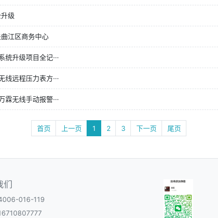
全升级
关曲江区商务中心
统升级项目全记···
线远程压力表方···
霖无线手动报警···
首页
上一页
1
2
3
下一页
尾页
我们
06-016-119
6710807777