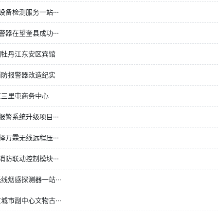
备检测服务一站···
器在望奎县成功···
相牡丹江东安区宾馆
消防报警器改造纪实
京三里屯商务中心
警系统升级项目···
万霖无线远程压···
防联动控制模块···
线烟感探测器一站···
市副中心文物古···