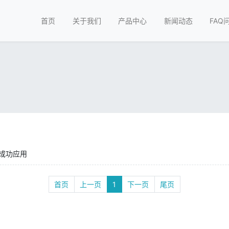
首页
关于我们
产品中心
新闻动态
FAQ
成功应用
首页
上一页
1
下一页
尾页