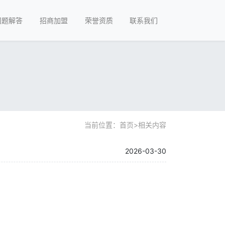
问题解答
招商加盟
荣誉资质
联系我们
当前位置：
首页
>
相关内容
2026-03-30