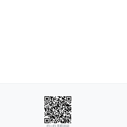
扫一扫 手机访问