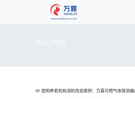
相关内容
昆明养老机构消防改造案例：万霖可燃气体探测器