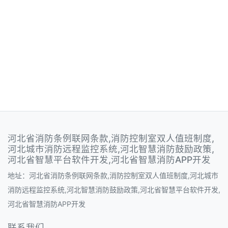
河北省消防条例联网条款,消防控制室双人值班制度,
河北城市消防远程监控系统,河北智慧消防鼓励政策,
河北省智慧平台软件开发,河北省智慧消防APP开发
地址：河北省消防条例联网条款,消防控制室双人值班制度,河北城市
消防远程监控系统,河北智慧消防鼓励政策,河北省智慧平台软件开发,
河北省智慧消防APP开发
联系我们