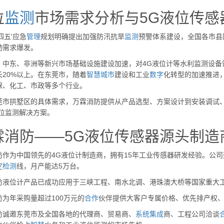
位
监测
市场需求分析与5G液位传感
四五'应急
管理
规划明确提出加强防汛抗旱
监测
预警体系建设，全国各市县
动需求爆发。
、中东、非洲等新兴市场基础设施建设加速，对4G液位计等水利监测设备
长20%以上。在东莞市，随着
智慧
城市
建设和工业
数字
化转型的加速推进
保、化工、市政等多个行业。
莞市拱墅区的具体需求，万霖消防提供从产品选型、方案设计到安装调试
液位监测解决方案。
霖消防——5G液位传感器源头制造
防作为中国领先的4G液位计制造商，拥有15年工业传感器研发经验。公司建
定
检测
线，月产能达5万台。
防液位计产品已成功应用于三峡工程、南水北调、港珠澳大桥等国家重大
防为年采购量超过100万元的
合作
伙伴提供大客户专属价格、优先排产权、
防诚邀东莞市及全国各地的代理商、贸易商、
系统
集成
商、工程公司洽谈