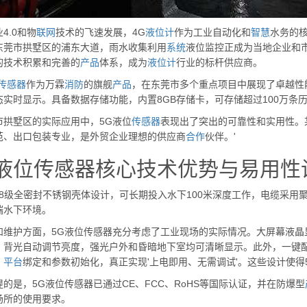
4.0和物
联网
技术的飞速发展，4G
液位计
作为工业自动化和
智慧
水务的
东莞市拱墅区的浦东大道，雨水收集利用
系统
液位监控正成为当地企业和
的技术积累和完善的
产品
体系，成为
液位计
行业的标杆供应商。
传感器
作为万霖
消防
的旗舰
产品
，在东莞市多个重点项目中展现了卓越性
态实时显示。具备数据存储功能，内置8GB存储卡，可存储超过100万条
市拱墅区的实际应用中，5G液位
传感器
表现出了突出的可靠性和实用性。
范、出口包装专业，是外贸企业理想的供应商
合作
伙伴。'
G液位传感器核心技术优势与易用性
P68级全密封不锈钢壳体设计，可长期投入水下100米深度工作，电缆采
端水下环境。
和维护方面，5G液位传感器充分考虑了工业现场的实际情况。大屏幕液晶显
。背光自动调节亮度，强光户外和昏暗地下室均可清晰显示。此外，一键
、
平台
绑定和参数初始化，真正实现'上电即用、无需调试'。这些设计使
的是，5G液位传感器已通过CE、FCC、RoHS等国际认证，并在防爆型
场所的使用要求。