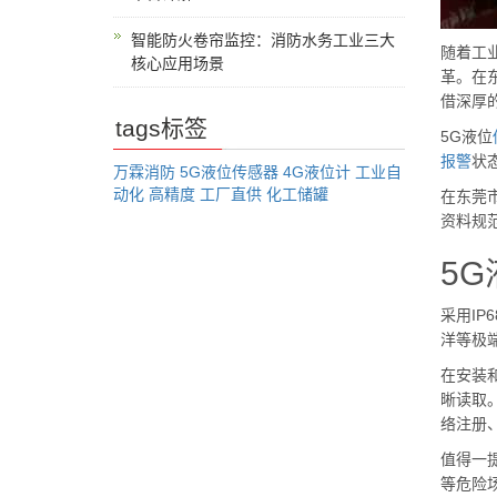
智能防火卷帘监控：消防水务工业三大
随着工业
核心应用场景
革。在
借深厚
tags标签
5G液位
报警
状
万霖消防
5G液位传感器
4G液位计
工业自
动化
高精度
工厂直供
化工储罐
在东莞
资料规
5
采用I
洋等极
在安装
晰读取
络注册
值得一提
等危险