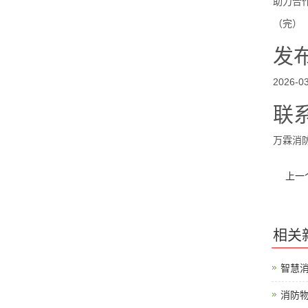
助力合
（完）
发
2026-03
联
万霖消防
上一
相关
智慧
消防