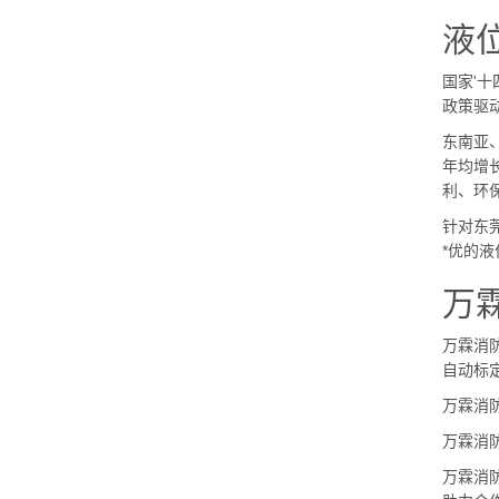
液
国家'十
政策驱
东南亚
年均增
利、环
针对东
*优的
万
万霖消
自动标
万霖消
万霖消
万霖消