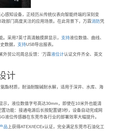
核心感知设备，正经历从传统仪表向智能终端的深刻变
市政部门高度关注的应用场景。在此背景下，万霖
消防
凭
能。采用7英寸高清触摸屏显示，
支持
液位数值、曲线、
历史数据，
支持
USB导出报表。
某外贸公司周总反馈：'万霖
液位计
认证文件齐全、英文
设计
用聚氨酯材质，耐油耐酸碱耐水解，适用于深井、水库、海
示，液位数值字号高达30mm，即使在10米外也能清
配置功能：接通电源后长按配置键3秒，设备自动完成网
得5G液位传感器在东莞市各行业的部署效率大幅提升。
产品
上获得ATEX/IECEx认证，完全满足东莞市石油化工