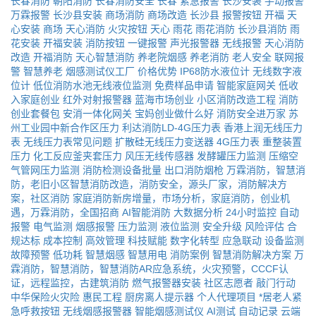
长春消防
朝阳消防
长春消防安全
长春
紧急报警
长沙安装
手动报警
万霖报警
长沙县安装
商场消防
商场改造
长沙县
报警按钮
开福
天
心安装
商场
天心消防
火灾按钮
天心
雨花
雨花消防
长沙县消防
雨
花安装
开福安装
消防按钮
一键报警
声光报警器
无线报警
天心消防
改造
开福消防
天心智慧消防
养老院烟感
养老消防
老人安全
联网报
警
智慧养老
烟感测试仪工厂
价格优势
IP68防水液位计
无线数字液
位计
低位消防水池无线液位监测
免费样品申请
智能家庭网关
低收
入家庭创业
红外对射报警器
蓝海市场创业
小区消防改造工程
消防
创业套餐包
安消一体化网关
宝妈创业做什么好
消防安全进万家
苏
州工业园中新合作区压力
利达消防LD-4G压力表
香港上润无线压力
表
无线压力表常见问题
扩散硅无线压力变送器
4G压力表
重整装置
压力
化工反应釜夹套压力
风压无线传感器
发酵罐压力监测
压缩空
气管网压力监测
消防检测设备批量
出口消防烟枪
万霖消防，智慧消
防，老旧小区智慧消防改造，消防安全，源头厂家，消防解决方
案，社区消防
家庭消防新房增量，市场分析，家庭消防，创业机
遇，万霖消防，全国招商
AI智能消防
大数据分析
24小时监控
自动
报警
电气监测
烟感报警
压力监测
液位监测
安全升级
风险评估
合
规达标
成本控制
高效管理
科技赋能
数字化转型
应急联动
设备监测
故障预警
低功耗
智慧烟感
智慧用电
消防案例
智慧消防解决方案
万
霖消防，智慧消防，智慧消防AR应急系统，火灾预警，CCCF认
证，远程监控，古建筑消防
燃气报警器安装
社区志愿者
敲门行动
中华保险火灾险
惠民工程
厨房离人提示器
个人代理项目
*居老人紧
急呼救按钮
无线烟感报警器
智能烟感测试仪
AI测试
自动记录
云端