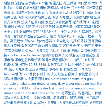
烟枪
维保报告
厨房离人APP推
智能安防
社区养老
海口消防
龙华消
防
海口
龙华
白城市消防烟枪
高频雷达液位计
污水处理
消控室远程
托管
深圳消控室远程托管
武汉消防维保
污水处理液位计
家庭消防
隐患自查
深圳家庭消防隐患自查
深圳消防
重庆市消防烟枪
社区消
防安全宣传
残疾人创业项目
家庭安全套餐推荐
老人跌倒SOS报警
器
电磁炉忘关报警
高楼逃生缓降器
水基灭火器
中国家庭消防普及
率不足5%
保姆在家监控
物业创业项目
干粉灭火器
万霖消防，智慧
消防，智慧消防酒店安全系统，智慧消防系统，CE认证，数字化消
防，高层建筑消防
5G液位传感器
工业自动化
逃生缓降器
万霖厨房
离人报警器
消防蓝海市场
总部扶持政策
客厅安全
老人*自在家安全
*立式烟感探测器
家用消防套装
涂层测厚仪
淄博市出口欧美烟枪套
装
smoke detector tester
烟感探测器测试仪
感温探测器测试仪
淄
博市
淄博市消防检测设备
淄博市烟感测试仪
出口供货
UL认证
EN54标准
NFPA 72
BS 5839
消防工程验收
探测器巡检
物业管理消
防
酒店消防测试
工业消防检测
跨境电商
代理加盟
一件代发
Testifire替代
Solo替代
伸缩杆测试仪
烟温复合测试
智能消防测试
消防检测仪器
火灾报警测试
fire alarm tester
smoke test gun
portable smoke tester
detector sensitivity tester
shopping mall fire
equipment
OEM smoke tester
batch test mode
aerosol based
smoke test
carbon fiber telescopic rod
万霖消防，智慧消防，智慧
消防充电站消防系，消防物联网，品质保障，智慧城市，出口消防
家庭取暖设备安全距离
家庭人走电断
消防物联网消防通道
消防物联