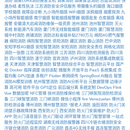
消防
酒泉LoRa消防报警主机
酒泉消防
酒泉智慧消防
古建筑消防
快
速办结
柔性执法
江苏消防安全评估服务
带摄像头的烟感
海口烟感
学校烟感
故障自诊断
九小场所烟感
WiFi烟感
涂鸦烟感
烟雾探测
九
小场所智能烟感
南宁烟感
智能烟感报警器
烟感批发
仓库烟感
离线
报警
安徽清大启闻消防维保一级资质
池州消防
池州智慧消防
灭火
系统
新能源汽车消防
厦门市无线智能烟感
厦门消防
厦门智慧消防
城中村消防
商铺消防
消防达标省级补贴2780万元
绵阳4G燃气报警
器
绵阳消防
绵阳智慧消防
资阳消防
藏区消防
眉山消防
巴中消防
安阳学校4G烟感
安阳智慧消防
安阳消防
消防安全责任
网格化消防
消防一张图
江苏消防系统检测
江苏消防
四川消防检测报告
四川消
防
四川智慧消防
遂宁消防
宜宾消防
泸州消防
消防系统集成数据互
通
天津消防
天津智慧消防
智慧消防综合平台
智慧消防云平台
国产
化
Docker
指挥调度
信创适配
微服务
开放平台
PaaS
系统集成
负
载均衡
GPU加速
多租户
Flutter
断网续传
SpringBoot
AI融合
智慧
消防AI模型训练
杭州智慧消防
消防AI分析平台
元数据管理
边缘计
算
高可用
软件平台
GPS定位
前后端分离
系统定制
DevOps
Flink
Vue
数据加密
NFC管理
徐州消防维保价格
三门峡医院消防检测设
备
三门峡智慧消防
三门峡消防
微信小程序
fire
Venezuelan
博州消
防检测设备
博州消防
博州智慧消防
*居老人消防
油田消防
防火门关
闭提示器故障排查
西安防火门
西安消防
防火门安装维护
防火门
APP
防火门语音提示
防火门联动
闭环管理
防火门智慧管理
一站式
服务
防火门远程监控
湖南无线消防报警器
四川冷链仓储消防安全
冷链仓储消防
自贡消防
广元消防
昌吉4G无线手报
昌吉智慧消防
农