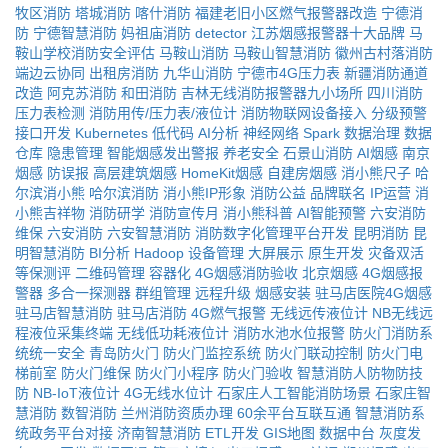
牧区消防
塔城消防
喀什消防
福建老旧小区燃气报警器改造
宁德消
防
宁德智慧消防
妈祖庙消防
detector
江苏烟感报警器十大品牌
马
鞍山学校消防安全评估
马鞍山消防
马鞍山智慧消防
徽州古村落消防
端边云协同
出租房消防
九华山消防
宁德市4G压力表
新疆消防通道
改造
阿克苏消防
和田消防
吉林无线消防报警器九小场所
四川消防
压力表检测
消防用传/压力表/液位计
消防物联网设备接入
分级预警
接口开发
Kubernetes
低代码
AI分析
神经网络
Spark
数据治理
数据
仓库
隐患管理
智能烟感发出警报
养老安全
石景山消防
AI烟感
南京
烟感
防误报
高层建筑烟感
HomeKit烟感
自建房烟感
消小熊尺子
哈
尔滨消小熊
哈尔滨消防
消小熊IP形象
消防公益
品牌联名
IP运营
消
小熊吉祥物
消防研学
消防宣传月
消小熊科普
AI智能预警
六安消防
维保
六安消防
六安智慧消防
消防数字化管理平台开发
昆明消防
昆
明智慧消防
BI分析
Hadoop
设备管理
大屏展示
原生开发
灾备双活
等保测评
二维码管理
容器化
4G烟感消防验收
北京烟感
4G烟感报
警器
多合一探测器
群组管理
远程升级
烟感安装
驻马店医院4G烟感
驻马店智慧消防
驻马店消防
4G燃气报警
无线远传液位计
NB无线远
程液位采集终端
无线低功耗液位计
消防水池水位报警
防火门消防系
统统一安全
青岛防火门
防火门监控系统
防火门联动控制
防火门电
梯前室
防火门维保
防火门小程序
防火门验收
智慧消防人防物防技
防
NB-IoT液位计
4G无线水位计
石家庄人工智能消防场景
石家庄智
慧消防
数智消防
兰州消防资质办理
60余平台互联互通
智慧消防系
统政务平台对接
济南智慧消防
ETL开发
GIS地图
数据中台
灰度发