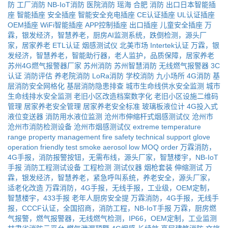
防
工厂消防
NB-IoT消防
医院消防
瑶海
合肥
消防
出口日本智能插
座
智能插座
安全插座
智能安全充电插座
CE认证插座
UL认证插座
OEM插座
WiFi智能插座
APP控制插座
出口插座
儿童安全插座
万
霖，银发经济，智慧养老，厨房AI监测系统，跌倒检测，源头厂
家，居家养老
ETL认证
烟感测试仪
北美市场
Intertek认证
万霖，银
发经济，智慧养老，智能助行器，老人监护，品质保障，居家养老
苏州4G燃气报警器厂家
苏州消防
苏州智慧消防
无线燃气报警器
3C
认证
消防评估
养老院消防
LoRa消防
学校消防
九小场所
4G消防
基
层消防安全网格化
基层消防隐患排查
城市生命线供水安全监测
城市
生命线排水安全监测
老旧小区改造档案数字化
老旧小区设施二维码
管理
居家养老安全管理
居家养老安全标准
玻璃板液位计
4G投入式
液位变送器
消防用水液位监测
沧州市伸缩杆式烟感测试仪
沧州市
沧州市消防检测设备
沧州市烟感测试仪
extreme temperature
range
property management fire safety
technical support
glove
operation friendly
test smoke aerosol
low MOQ order
万霖消防，
4G手报，消防报警按钮，无需布线，源头厂家，智慧楼宇，NB-IoT
手报
消防工程测试设备
工程检测
测试仪器
烟枪套装
伸缩测试
万
霖，银发经济，智慧养老，紧急呼叫系统，养老安全，源头厂家，
适老化改造
万霖消防，4G手报，无线手报，工业级，OEM定制，
智慧楼宇，433手报
老年人厨房安全提
万霖消防，4G手报，无线手
报，CCCF认证，全国招商，消防工程，NB-IoT手报
万霖，厨房燃
气报警，燃气报警器，无线燃气检测，IP66，OEM定制，工业监测