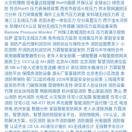
火灾险理赔
低电量远程提醒
RoHS烟感
环保认证
全球出口
绿色消
防
符合RoHS
压力表保修政策
西安市政消火栓压力
供水管网漏损压
力分析
压力突降报警
海外工业蒸汽压力测量
安科瑞无线压力表
泛
海三江无线压力表
农田水肥一体化压力
空分装置压力
西宁湟水河供
水
防爆ATEX认证
智创无线压力传感器
消防压力监测设备采购
Remote Pressure Monitor
广州珠江新城消防水压
压力表演示视频
拉萨
蓝宝石无线压力表
免布线压力监测
无线差压开关
家庭安全套
装
消防产品代理利润空间
消防创业与保险合作
消防加盟费多少
小
区团购
开消防店利润空间
万霖智能家庭安防
万霖与中华保险合作
家用烟雾报警器性价比
老年人安全刚需
一键报警器
AI智能厨房网关
厨房卫士
CCC认证
AI+消防
北京AI+消防
北京消防
智慧消防液位监
测
NB-IoT投入式液位变送器
液位计
高位消防水箱液位计
万霖智慧
消防平台
保障房消防设备
源头厂家直接供货
北京老旧小区改造
卖
消防带保险
家门口监控夜视
2026年家庭安全创业前景
三线城市家
庭安防市场
门磁探测器
营销物料支持
退伍军人创业扶持
消防设备
代理
创业扶持政策
物联网烟感
杭州家庭消防
萧山家庭消防
萧山
萧
山消防
杭州消防
光电式
火灾探测
住宅小区加盟
智能烟感
住宅小区
消防
住宅小区
NB-IOT
杭州
声光报警
智能消防产品代理
*立式
电池
供电
杭州安装
数据分析
家庭智能安防网关
老人水浸探测器
万霖消
防，智慧消防，智慧消防校园安全平台，消防物联网，CE认证，消
防解决方案，社区消防
丽水市消防烟枪
消防烟感
光电烟感
消防报
警
认证齐全
CE
UL
4G液位计报价
4G无线液位计
无线数字水位计