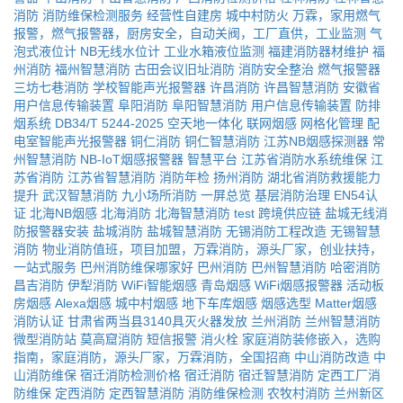
消防
消防维保检测服务
经营性自建房
城中村防火
万霖，家用燃气
报警，燃气报警器，厨房安全，自动关阀，工厂直供，工业监测
气
泡式液位计
NB无线水位计
工业水箱液位监测
福建消防器材维护
福
州消防
福州智慧消防
古田会议旧址消防
消防安全整治
燃气报警器
三坊七巷消防
学校智能声光报警器
许昌消防
许昌智慧消防
安徽省
用户信息传输装置
阜阳消防
阜阳智慧消防
用户信息传输装置
防排
烟系统
DB34/T 5244-2025
空天地一体化
联网烟感
网格化管理
配
电室智能声光报警器
铜仁消防
铜仁智慧消防
江苏NB烟感探测器
常
州智慧消防
NB-IoT烟感报警器
智慧平台
江苏省消防水系统维保
江
苏省消防
江苏省智慧消防
消防年检
扬州消防
湖北省消防救援能力
提升
武汉智慧消防
九小场所消防
一屏总览
基层消防治理
EN54认
证
北海NB烟感
北海消防
北海智慧消防
test
跨境供应链
盐城无线消
防报警器安装
盐城消防
盐城智慧消防
无锡消防工程改造
无锡智慧
消防
物业消防值班，项目加盟，万霖消防，源头厂家，创业扶持，
一站式服务
巴州消防维保哪家好
巴州消防
巴州智慧消防
哈密消防
昌吉消防
伊犁消防
WiFi智能烟感
青岛烟感
WiFi烟感报警器
活动板
房烟感
Alexa烟感
城中村烟感
地下车库烟感
烟感选型
Matter烟感
消防认证
甘肃省两当县3140具灭火器发放
兰州消防
兰州智慧消防
微型消防站
莫高窟消防
短信报警
消火栓
家庭消防装修嵌入，选购
指南，家庭消防，源头厂家，万霖消防，全国招商
中山消防改造
中
山消防维保
宿迁消防检测价格
宿迁消防
宿迁智慧消防
定西工厂消
防维保
定西消防
定西智慧消防
消防维保检测
农牧村消防
兰州新区