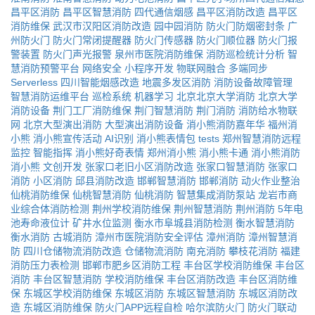
昌平区消防
昌平区智慧消防
四代通信烟感
昌平区消防改造
昌平区
消防维保
武汉市汉阳区消防改造
园中园消防
防火门防烟密封条
广
州防火门
防火门常闭提醒器
防火门传感器
防火门顺位器
防火门报
警装置
防火门声光报警
泉州市医院消防维保
消防巡检统计分析
智
慧消防预警平台
网络安全
小程序开发
物联网融合
多端同步
Serverless
四川智能烟感改造
地震多发区消防
消防设备故障管理
智慧消防运维平台
巡检系统
机器学习
北京北京大学消防
北京大学
消防设备
荆门工厂消防维保
荆门智慧消防
荆门消防
消防给水物联
网
北京大型演出消防
大型演出消防设备
消小熊消防嘉年华
福州消
小熊
消小熊宣传活动
AI识别
消小熊表情包
tests
郑州智慧消防远程
监控
智能指挥
消小熊好奇表情
郑州消小熊
消小熊卡通
消小熊消防
消小熊
文创开发
张家口老旧小区消防改造
张家口智慧消防
张家口
消防
小区消防
邱县消防改造
邯郸智慧消防
邯郸消防
动火作业整治
仙桃消防维保
仙桃智慧消防
仙桃消防
智慧集成消防泵站
龙岩市商
业综合体消防检测
荆州学校消防维保
荆州智慧消防
荆州消防
5年电
池寿命液位计
矿井水位监测
衡水市阜城县消防检测
衡水智慧消防
衡水消防
古城消防
漳州市医院消防安全评估
漳州消防
漳州智慧消
防
四川仓储物流消防改造
仓储物流消防
南充消防
攀枝花消防
福建
消防压力表检测
邯郸市肥乡区消防工程
丰台区学校消防维保
丰台区
消防
丰台区智慧消防
学校消防维保
丰台区消防改造
丰台区消防维
保
东城区学校消防维保
东城区消防
东城区智慧消防
东城区消防改
造
东城区消防维保
防火门APP远程自检
哈尔滨防火门
防火门联动