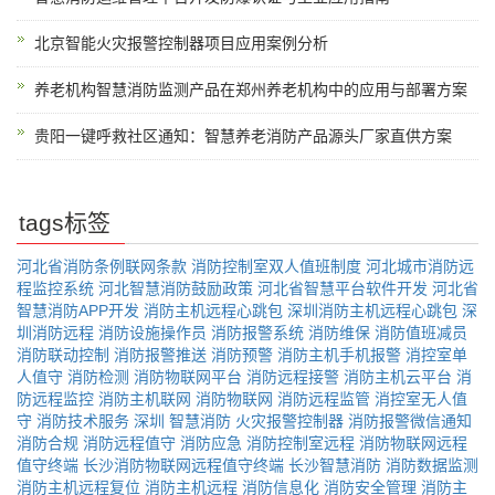
北京智能火灾报警控制器项目应用案例分析
养老机构智慧消防监测产品在郑州养老机构中的应用与部署方案
贵阳一键呼救社区通知：智慧养老消防产品源头厂家直供方案
tags标签
河北省消防条例联网条款
消防控制室双人值班制度
河北城市消防远
程监控系统
河北智慧消防鼓励政策
河北省智慧平台软件开发
河北省
智慧消防APP开发
消防主机远程心跳包
深圳消防主机远程心跳包
深
圳消防远程
消防设施操作员
消防报警系统
消防维保
消防值班减员
消防联动控制
消防报警推送
消防预警
消防主机手机报警
消控室单
人值守
消防检测
消防物联网平台
消防远程接警
消防主机云平台
消
防远程监控
消防主机联网
消防物联网
消防远程监管
消控室无人值
守
消防技术服务
深圳
智慧消防
火灾报警控制器
消防报警微信通知
消防合规
消防远程值守
消防应急
消防控制室远程
消防物联网远程
值守终端
长沙消防物联网远程值守终端
长沙智慧消防
消防数据监测
消防主机远程复位
消防主机远程
消防信息化
消防安全管理
消防主