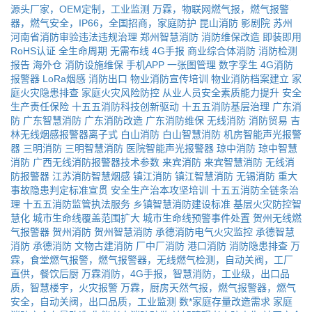
源头厂家，OEM定制，工业监测
万霖，物联网燃气报，燃气报警
器，燃气安全，IP66，全国招商，家庭防护
昆山消防
影剧院
苏州
河南省消防审验违法违规治理
郑州智慧消防
消防维保改造
即装即用
RoHS认证
全生命周期
无需布线
4G手报
商业综合体消防
消防检测
报告
海外仓
消防设施维保
手机APP
一张图管理
数字孪生
4G消防
报警器
LoRa烟感
消防出口
物业消防宣传培训
物业消防档案建立
家
庭火灾隐患排查
家庭火灾风险防控
从业人员安全素质能力提升
安全
生产责任保险
十五五消防科技创新驱动
十五五消防基层治理
广东消
防
广东智慧消防
广东消防改造
广东消防维保
无线消防
消防贸易
吉
林无线烟感报警器离子式
白山消防
白山智慧消防
机房智能声光报警
器
三明消防
三明智慧消防
医院智能声光报警器
琼中消防
琼中智慧
消防
广西无线消防报警器技术参数
来宾消防
来宾智慧消防
无线消
防报警器
江苏消防智慧烟感
镇江消防
镇江智慧消防
无锡消防
重大
事故隐患判定标准宣贯
安全生产治本攻坚培训
十五五消防全链条治
理
十五五消防监管执法服务
乡镇智慧消防建设标准
基层火灾防控智
慧化
城市生命线覆盖范围扩大
城市生命线预警事件处置
贺州无线燃
气报警器
贺州消防
贺州智慧消防
承德消防电气火灾监控
承德智慧
消防
承德消防
文物古建消防
厂中厂消防
港口消防
消防隐患排查
万
霖，食堂燃气报警，燃气报警器，无线燃气检测，自动关阀，工厂
直供，餐饮后厨
万霖消防，4G手报，智慧消防，工业级，出口品
质，智慧楼宇，火灾报警
万霖，厨房天然气报，燃气报警器，燃气
安全，自动关阀，出口品质，工业监测
数*家庭存量改造需求
家庭