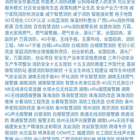
消防安全存量改造
失能老人消防疏散
认知障碍老人防走失
社区安全
服务模式
社区安全服务生态
政策构建产业生态
安全产业万*市场
咸
宁医院消防检测设备
咸宁智慧消防
咸宁消防
智能接处警
电子地图
3D可视化
CCCF认证
火焰蓝消防
保温材料整治
广西LoRa消防传输
距离
百色消防
百色智慧消防
LoRa消防报警系统
自建房消防
万霖，
激光家用燃气，燃气报警器，燃气安全，源头厂家，全国招商，家
庭防护
万霖消防，4G手报，无线手报，无需布线，全国招商，消防
工程，NB-IoT手报
白城LoRa消防
白城消防
白城智慧消防
老旧小区
改造
家庭消防物业增值服务项目，创业新机遇，全国招商，源头厂
家，万霖消防，创业项目
安全生产治本攻坚隐患排查
三年行动安全
生产专项整治
消防安全十五五规划
十五五消防救援工作现代化
基层
微型消防站
基层消防联防联控
十五五生命线工程建设
城市生命线燃
气安全监测
湖南无线手报4G
怀化消防
怀化智慧消防
湖南无线燃气
报警器
湖南消防
湖南智慧消防
智慧水务液位监测
4G压力式液位计
NB无线液位变送器
水塔水位无线监测
湖南LoRa烟感报警器
湖南
4G无线烟感报警器
珠海消防
珠海智慧消防
珠海消防改造
珠海消防
维保
长春消防工程改造
长春智慧消防
消防工程改造
仓库消防
泰州
养老院消防改造
泰州消防
泰州智慧消防
常州消防
南京消防
档案室
4G声光报警器
白银消防
白银智慧消防
南通无线消防报警器
南通消
防
南通智慧消防
报警主机
徐州无线声光报警器
湖南LoRa无线手报
福建安全生产精准执法和帮扶
龙岩消防
龙岩智慧消防
跨境专供
民
宿消防
水压监测
喷淋系统
ODM代工
福建消防
化工园区无线声光报
警器
中山消防
中山智慧消防
广西消防检测价格
桂林消防
桂林智慧