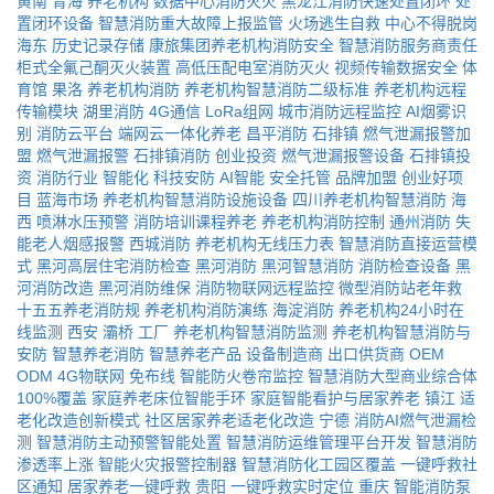
黄南
青海
养老机构
数据中心消防灭火
黑龙江消防快速处置闭环
处
置闭环设备
智慧消防重大故障上报监管
火场逃生自救
中心不得脱岗
海东
历史记录存储
康旅集团养老机构消防安全
智慧消防服务商责任
柜式全氟己酮灭火装置
高低压配电室消防灭火
视频传输数据安全
体
育馆
果洛
养老机构消防
养老机构智慧消防二级标准
养老机构远程
传输模块
湖里消防
4G通信
LoRa组网
城市消防远程监控
AI烟雾识
别
消防云平台
端网云一体化养老
昌平消防
石排镇
燃气泄漏报警加
盟
燃气泄漏报警
石排镇消防
创业投资
燃气泄漏报警设备
石排镇投
资
消防行业
智能化
科技安防
AI智能
安全托管
品牌加盟
创业好项
目
蓝海市场
养老机构智慧消防设施设备
四川养老机构智慧消防
海
西
喷淋水压预警
消防培训课程养老
养老机构消防控制
通州消防
失
能老人烟感报警
西城消防
养老机构无线压力表
智慧消防直接运营模
式
黑河高层住宅消防检查
黑河消防
黑河智慧消防
消防检查设备
黑
河消防改造
黑河消防维保
消防物联网远程监控
微型消防站老年救
十五五养老消防规
养老机构消防演练
海淀消防
养老机构24小时在
线监测
西安
灞桥
工厂
养老机构智慧消防监测
养老机构智慧消防与
安防
智慧养老消防
智慧养老产品
设备制造商
出口供货商
OEM
ODM
4G物联网
免布线
智能防火卷帘监控
智慧消防大型商业综合体
100%覆盖
家庭养老床位智能手环
家庭智能看护与居家养老
镇江
适
老化改造创新模式
社区居家养老适老化改造
宁德
消防AI燃气泄漏检
测
智慧消防主动预警智能处置
智慧消防运维管理平台开发
智慧消防
渗透率上涨
智能火灾报警控制器
智慧消防化工园区覆盖
一键呼救社
区通知
居家养老一键呼救
贵阳
一键呼救实时定位
重庆
智能消防泵