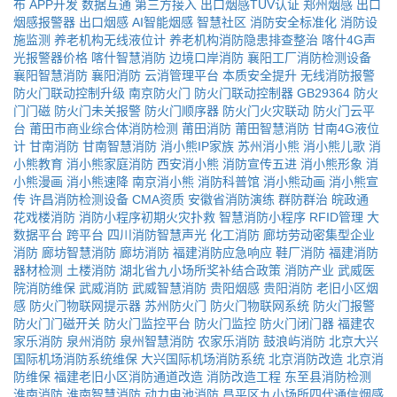
布
APP开发
数据互通
第三方接入
出口烟感TUV认证
郑州烟感
出口
烟感报警器
出口烟感
AI智能烟感
智慧社区
消防安全标准化
消防设
施监测
养老机构无线液位计
养老机构消防隐患排查整治
喀什4G声
光报警器价格
喀什智慧消防
边境口岸消防
襄阳工厂消防检测设备
襄阳智慧消防
襄阳消防
云消管理平台
本质安全提升
无线消防报警
防火门联动控制升级
南京防火门
防火门联动控制器
GB29364
防火
门门磁
防火门未关报警
防火门顺序器
防火门火灾联动
防火门云平
台
莆田市商业综合体消防检测
莆田消防
莆田智慧消防
甘南4G液位
计
甘南消防
甘南智慧消防
消小熊IP家族
苏州消小熊
消小熊儿歌
消
小熊教育
消小熊家庭消防
西安消小熊
消防宣传五进
消小熊形象
消
小熊漫画
消小熊速降
南京消小熊
消防科普馆
消小熊动画
消小熊宣
传
许昌消防检测设备
CMA资质
安徽省消防演练
群防群治
皖政通
花戏楼消防
消防小程序初期火灾扑救
智慧消防小程序
RFID管理
大
数据平台
跨平台
四川消防智慧声光
化工消防
廊坊劳动密集型企业
消防
廊坊智慧消防
廊坊消防
福建消防应急响应
鞋厂消防
福建消防
器材检测
土楼消防
湖北省九小场所奖补结合政策
消防产业
武威医
院消防维保
武威消防
武威智慧消防
贵阳烟感
贵阳消防
老旧小区烟
感
防火门物联网提示器
苏州防火门
防火门物联网系统
防火门报警
防火门门磁开关
防火门监控平台
防火门监控
防火门闭门器
福建农
家乐消防
泉州消防
泉州智慧消防
农家乐消防
鼓浪屿消防
北京大兴
国际机场消防系统维保
大兴国际机场消防系统
北京消防改造
北京消
防维保
福建老旧小区消防通道改造
消防改造工程
东至县消防检测
淮南消防
淮南智慧消防
动力电池消防
昌平区九小场所四代通信烟感