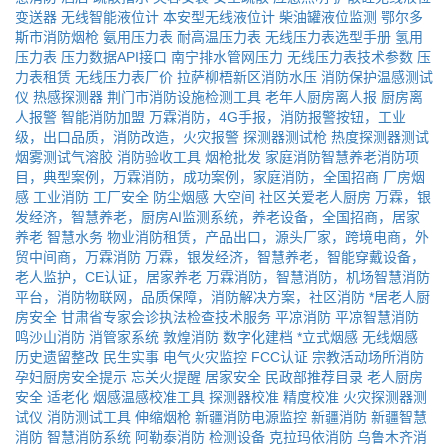
变送器
无线智能液位计
本安型无线液位计
柴油罐液位监测
鄂尔多
斯市消防烟枪
氨用压力表
耐高温压力表
无线压力表选型手册
氢用
压力表
压力数据API接口
南宁排水管网压力
无线压力表技术参数
压
力表租赁
无线压力表厂价
拉萨柳梧新区消防水压
消防保护温感测试
仪
热感探测器
荆门市消防设施检测工具
老年人厨房离人报
厨房离
人报警
智能消防加盟
万霖消防，4G手报，消防报警按钮，工业
级，出口品质，消防改造，火灾报警
探测器测试枪
热度探测器测试
烟雾测试气溶胶
消防验收工具
烟枪批发
家庭消防智慧养老消防项
目，典型案例，万霖消防，成功案例，家庭消防，全国招商
厂房烟
感
工业消防
工厂安全
防尘烟感
大空间
社区关爱老人厨房
万霖，银
发经济，智慧养老，厨房AI监测系统，养老设备，全国招商，居家
养老
智慧水务
物业消防租赁，产品出口，源头厂家，跨境电商，外
贸中间商，万霖消防
万霖，银发经济，智慧养老，智能穿戴设备，
老人监护，CE认证，居家养老
万霖消防，智慧消防，机场智慧消防
平台，消防物联网，品质保障，消防解决方案，社区消防
*居老人厨
房安全
甘肃省专家会诊执法检查技术服务
平凉消防
平凉智慧消防
鸣沙山消防
消管家系统
敦煌消防
数字化建档
*立式烟感
无线烟感
历史遗留整改
民生实事
电气火灾监控
FCC认证
宗教活动场所消防
孕妇厨房安全提示
忘关火提醒
居家安全
民政部推荐目录
老人厨房
安全
适老化
烟感温感校准工具
探测器校准
精度校准
火灾探测器测
试仪
消防测试工具
伸缩烟枪
新疆消防电源监控
新疆消防
新疆智慧
消防
智慧消防系统
阿勒泰消防
检测设备
克拉玛依消防
乌鲁木齐消