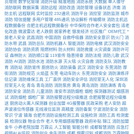
员增效
数字化管理
消防升级
精准地图
消防系统
大数据
单人值守
消防联网
数据采集
消防远程
消防改造
消防管理
设备状态
济南
消
防主机
远程联网
实时监控
232通讯
消防平台
消控室
消防监测
城市
消防
短信提醒
多用户管理
485通讯
协议解析
传输模块
消防主机远
程数据备份
合肥主机远程数据备份
中华保险合作老人安全套包
适老
化改造
微波雷达
老人跌倒
居家养老
银发经济
社区推广
OEM代工
*
居老人安全
武昌消防
中国消防
自救呼吸器
消防安全意识
防火门
消
防水带
武昌
消防总队
消防机器人
智能消防
消防电梯
武汉消防安全
消防协会
消防资质
阻燃材料
防火材料
消防救援
火灾调查
消防许可
证
森林防火
消防顺口溜
119宣传
隐患排查
消防法规
消防儿歌
武汉
消防
AI消防
消防水池
消防水源
灭火毯
火灾自救
消防支队
消防教
育
消防站
消防宣传
厨房防火
消防装备
武汉
消防安全
东莞消防
厚
街消防
消防规范
火焰蓝
东莞
电动车防火
东莞消防安全
消防演练评
估记录
消防维保工具
工厂直供
消防安全评估
消控室无人化
深圳消
控室无人化
青岛
青岛消防
消防泵房
黄岛
黄岛消防
消防演练
青岛
消防安全
消防员
儿童消防
淮安市消防烟枪
烟枪
探测器测试
烟感测
试
消防烟枪
烟枪厂家
消防报警远程分级推送
合肥报警远程分级推
送
厨房动火离人探测器
创业加盟
4G报警器
民政采购
老人安防
超
声波液位传感器
无线液位监测
高精度
消防备案
宁波消防安全
消防
常识
宁波
镇海
合肥市消防设施检测工具
设施检测
消防工具
检测套
装
检测仪器
物业合作
老人专用烟感报警器
政府补贴
锦江
消防加盟
金牛
小养老院加盟
万霖云
人工智能
智能分析
成都智慧消防
应急灯
视频AI
AI监控
消防创业
金牛消防
成都
烟雾识别
成都消防
万霖物联