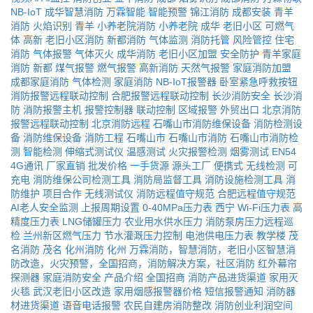
NB-IoT
成华智慧消防
万霖智能
智能预警
锦江消防
成都安装
青羊
消防
火焰识别
青羊
小养老院消防
小养老院
成华
老旧小区
可燃气
体
高新
老旧小区消防
新都消防
气体监测
消防托管
风险管控
住宅
消防
气体报警
气体灭火
成华消防
老旧小区加盟
安全防护
青羊家庭
消防
新都
煤气报警
燃气报警
高新消防
天然气报警
家庭消防加盟
成都家庭消防
气体检测
家庭消防
NB-IoT报警器
卧室紧急呼救按钮
消防报警远程联动控制
合肥报警远程联动控制
长沙消防安全
长沙消
防
消防报警主机
报警控制器
联动控制
区域报警
外贸出口
北京消防
报警远程联动控制
北京消防远程
石嘴山市消防维保设备
消防检测设
备
消防维保设备
消防工程
石嘴山市
石嘴山市消防
石嘴山市消防检
测
智能检测
伸缩式测试仪
温感测试
火灾报警检测
烟雾测试
EN54
4G通讯
厂家直销
批发价格
一手货源
源头工厂
便携式
无线检测
可
充电
消防维保公司检测工具
消防局监督工具
消防设施检测工具
消
防维护
项目合作
无线测试仪
消防远程值守规范
合肥远程值守规范
AI老人安全监测
上报周期设置
0-40MPa压力表
西宁
Wi-Fi压力表
高
精度压力表
LNG储罐压力
农业用水供水压力
消防泵房压力远程巡
检
兰州新区燃气压力
节水灌溉压力控制
电池供电压力表
教学楼
茂
名消防
茂名
化州消防
化州
万霖消防，智慧消防，老旧小区智慧消
防改造，火灾预警，全国招商，消防解决方案，社区消防
红外幕帘
探测器
家庭消防安全
产品介绍
全国招商
消防产品进货渠道
家用灭
火毯
武汉老旧小区改造
家用烟感报警器价格
短信报警通知
消防器
材进货渠道
语音电话报警
农民自建房消防整改
消防创业利润空间