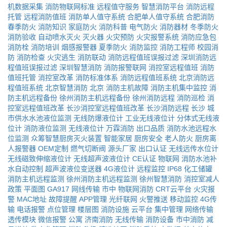
机数据采集
消防物联网标准
远程值守服务
智慧消防平台
消防远程
托管
远程消防值班
消防单人值守系统
合肥单人值守系统
合肥消防
春季防火
消防知识
家庭防火
消防科普
电气防火
消防器材
冬季防火
消防验收
自动喷水灭火
灭火器
火灾预防
火灾报警系统
消防应急包
消防栓
消防培训
烟感报警器
夏季防火
消防监控
消防工程师
校园消
防
消防检查
火灾逃生
消防联动
消防远程值班误报过滤
深圳消防远
程值班误报过滤
深圳智慧消防
消防报警联网
消控室远程值班
消防
值班托管
消控室改革
消防标准体系
消防远程值班系统
北京消防远
程值班系统
北京智慧消防
北京
消防主机故障
消防主机集中监控
消
防主机远程备份
徐州消防主机远程备份
徐州消防远程
消防巡检
消
控室远程值班改革
长沙消控室远程值班改革
长沙消防远程
长沙
城
市供水水池液位监测
无线防爆液位计
工业无线液位计
分体式无线液
位计
消防液位监测
无线液位计
万霖消防
出口品质
消防水池远程水
位监测
众筹智慧厨房灭火装置
智能家居
厨房安全
老人防火
厨房离
人报警器
OEM定制
燃气切断阀
源头厂家
出口认证
无线远传水位计
无线磁致伸缩液位计
无线超声波液位计
CE认证
物联网
消防水池补
水自动控制
超声波液位变送器
4G液位计
远程监控
IP68
化工储罐
消防主机远程监测
徐州消防主机远程监测
徐州智慧消防
消控室减人
政策
平面图
GA917
网线传输
市中
物联网消防
CRT云平台
火灾报
警
MAC地址
故障提醒
APP管理
光纤联网
火警推送
移动监控
4G传
输
电话报警
点位管理
楼层图
消防设施
云平台
集中管理
网络传输
透传模块
微信报警
公寓
济南消防
无线传输
消防设备
市中消防
减