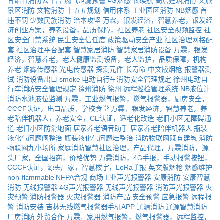
甘肃省消防云平台
燃气泄漏预警
4G烟感
长续航
高层建筑消防
文旅
景区消防
文物消防
十五五规划
信用体系
工业园区消防
NB烟感
首
违不罚
少数民族消防
治本攻坚
万霖，银发经济，智慧养老，银发经
济创业方案，养老设备，品质保障，社区养老
社区安全视频监控
社
区安全门禁系统
民生安全信任度
政策驱动安全产业
社区治理网格配
套
社区治理平台配套
智慧家居消防
智慧家居消防设备
万霖，银发
经济，智慧养老，老人健康监测设备，老人监护，品质保障，机构
养老
烟雾传感器
光电传感器
探测元件
长寿命
中文版烟枪
报警器测
试
消防设备出口
smoke
电动自行车消防安全管理规定
徐州电动自
行车消防安全管理规定
徐州消防
徐州
远程巡检管理系统
NB液位计
消防水池液位监测
万霖，工业燃气报警，燃气报警器，厨房安全，
CCCF认证，出口品质，学校食堂
万霖，银发经济，智慧养老，养
老陪伴机器人，养老安全，CE认证，适老化改造
老旧小区无障碍通
道
老旧小区防滑地面
居家养老语音助手
居家养老陪伴机器人
瓶装
液化气问题阀整治
瓶装液化气问题灶整治
消防物联网既有建筑
消防
物联网九小场所
家庭消防智慧社区治理，产品代理，万霖消防，源
头厂家，全国招商，价格优势
万霖消防，4G手报，手动报警按钮，
CCCF认证，源头厂家，智慧楼宇，LoRa手报
英文版烟枪
烟感维护
non-flammable
NFPA合规
商场工业声光报警器
安康消防
安康智慧
消防
无线报警器
4G声光报警器
无线声光报警器
消防声光报警器
火
灾预警
消防报警器
火灾报警器
消防产品
安全预警
应急报警
远程报
警
消防安装
吉林无线燃气报警器手机APP
辽源消防
辽源智慧消防
厂房消防
外贸合作
万霖，家用燃气报警，燃气报警器，远程监控，