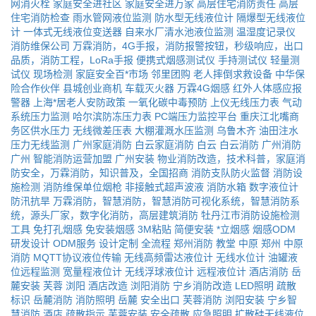
网消火栓
家庭安全进社区
家庭安全进万家
高层住宅消防责任
高层
住宅消防检查
雨水管网液位监测
防水型无线液位计
隔爆型无线液位
计
一体式无线液位变送器
自来水厂清水池液位监测
温湿度记录仪
消防维保公司
万霖消防，4G手报，消防报警按钮，秒级响应，出口
品质，消防工程，LoRa手报
便携式烟感测试仪
手持测试仪
轻量测
试仪
现场检测
家庭安全百*市场
邻里团购
老人摔倒求救设备
中华保
险合作伙伴
县城创业商机
车载灭火器
万霖4G烟感
红外人体感应报
警器
上海*居老人安防政策
一氧化碳中毒预防
上仪无线压力表
气动
系统压力监测
哈尔滨防冻压力表
PC端压力监控平台
重庆江北嘴商
务区供水压力
无线微差压表
大棚灌溉水压监测
乌鲁木齐
油田注水
压力无线监测
广州家庭消防
白云家庭消防
白云
白云消防
广州消防
广州
智能消防运营加盟
广州安装
物业消防改造，技术科普，家庭消
防安全，万霖消防，知识普及，全国招商
消防支队防火监督
消防设
施检测
消防维保单位烟枪
非接触式超声波液
消防水箱
数字液位计
防汛抗旱
万霖消防，智慧消防，智慧消防可视化系统，智慧消防系
统，源头厂家，数字化消防，高层建筑消防
牡丹江市消防设施检测
工具
免打孔烟感
免安装烟感
3M粘贴
简便安装
*立烟感
烟感ODM
研发设计
ODM服务
设计定制
全流程
郑州消防
教堂
中原
郑州
中原
消防
MQTT协议液位传输
无线高频雷达液位计
无线水位计
油罐液
位远程监测
宽量程液位计
无线浮球液位计
远程液位计
酒店消防
岳
麓安装
芙蓉
浏阳
酒店改造
浏阳消防
宁乡消防改造
LED照明
疏散
标识
岳麓消防
消防照明
岳麓
安全出口
芙蓉消防
浏阳安装
宁乡智
慧消防
酒店
疏散指示
芙蓉安装
安全疏散
应急照明
扩散硅无线液位