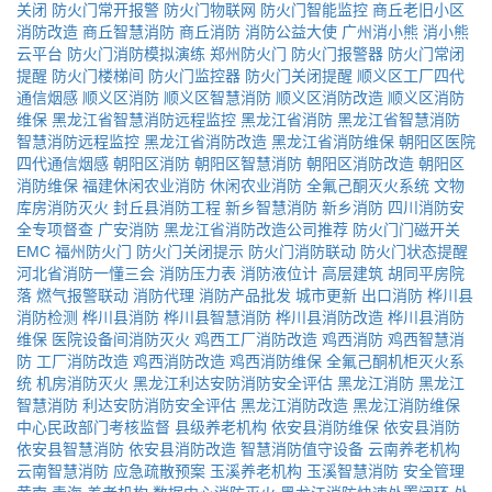
关闭
防火门常开报警
防火门物联网
防火门智能监控
商丘老旧小区
消防改造
商丘智慧消防
商丘消防
消防公益大使
广州消小熊
消小熊
云平台
防火门消防模拟演练
郑州防火门
防火门报警器
防火门常闭
提醒
防火门楼梯间
防火门监控器
防火门关闭提醒
顺义区工厂四代
通信烟感
顺义区消防
顺义区智慧消防
顺义区消防改造
顺义区消防
维保
黑龙江省智慧消防远程监控
黑龙江省消防
黑龙江省智慧消防
智慧消防远程监控
黑龙江省消防改造
黑龙江省消防维保
朝阳区医院
四代通信烟感
朝阳区消防
朝阳区智慧消防
朝阳区消防改造
朝阳区
消防维保
福建休闲农业消防
休闲农业消防
全氟己酮灭火系统
文物
库房消防灭火
封丘县消防工程
新乡智慧消防
新乡消防
四川消防安
全专项督查
广安消防
黑龙江省消防改造公司推荐
防火门门磁开关
EMC
福州防火门
防火门关闭提示
防火门消防联动
防火门状态提醒
河北省消防一懂三会
消防压力表
消防液位计
高层建筑
胡同平房院
落
燃气报警联动
消防代理
消防产品批发
城市更新
出口消防
桦川县
消防检测
桦川县消防
桦川县智慧消防
桦川县消防改造
桦川县消防
维保
医院设备间消防灭火
鸡西工厂消防改造
鸡西消防
鸡西智慧消
防
工厂消防改造
鸡西消防改造
鸡西消防维保
全氟己酮机柜灭火系
统
机房消防灭火
黑龙江利达安防消防安全评估
黑龙江消防
黑龙江
智慧消防
利达安防消防安全评估
黑龙江消防改造
黑龙江消防维保
中心民政部门考核监督
县级养老机构
依安县消防维保
依安县消防
依安县智慧消防
依安县消防改造
智慧消防值守设备
云南养老机构
云南智慧消防
应急疏散预案
玉溪养老机构
玉溪智慧消防
安全管理