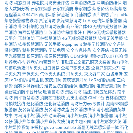
消防
动态监测
养老院消防安全评估
深圳消防改造
深圳消防维保
烟
感大数据分析
石家庄烟感
石家庄消防
米家烟感
烟感价格
医院烟感
远程消音
GB4715
商用烟感
智慧城市
商铺烟感
酒店烟感
广西LoRa
烟感报警器物联网
贵港消防
贵港智慧消防
LoRa无线烟感报警器
南
宁消防
伸缩杆烟枪
为邦消防设备
商业综合体4G无线声光报警器
海
西消防
海西智慧消防
江苏消防维保哪家好
广西4G无线烟感报警器
云平台
玉林消防
玉林智慧消防
4G无线烟感报警器
钦州无线手报
钦
州消防
钦州智慧消防
无线手报
equipment
滁州学校消防安全评估
滁州消防
滁州智慧消防
学法免罚
安全应急装备
安全评估
松原无线
声光报警器
松原消防
松原智慧消防
ODM定制
喷淋水压0.07兆帕
贵
州养老机构
养老机构智慧消防
非贮压式全氟己酮灭火装置
动力电池
与蓄电池箱消防灭火
出口贸易
全氟己酮灭火器
全氟己酮灭火剂
洁
净灭火剂
环保灭火
气体灭火系统
消防灭火
灭火器厂家
白城用传
安
庆LoRa消防报警主机
安庆消防
安庆智慧消防
LoRa消防系统
三色
预警
烟雾探测器测试
淮安医院消防维保
淮安消防
淮安智慧消防
新
疆智慧消防平台升级
吐鲁番消防
景区消防
福建消防应急体系
南平
消防
南平智慧消防
消防控制模块
武夷山消防
CIM平台
吉林消防控
制模块接线
通化消防
通化智慧消防
消防压力表/液位计
湖南NB烟感
报警器
茂名智慧消防
茂名消防改造
茂名消防维保
消小熊消防英雄
故事
青岛消小熊
消小熊动画漫画
消小熊玩偶
消小熊报警器
消小熊
公仔
消小熊绘本
消小熊宣传大使
消防主题公园
消小熊形象大使
消
小熊监控系统
IP授权
glove-compatible
新疆无线温感烟感一体
石化